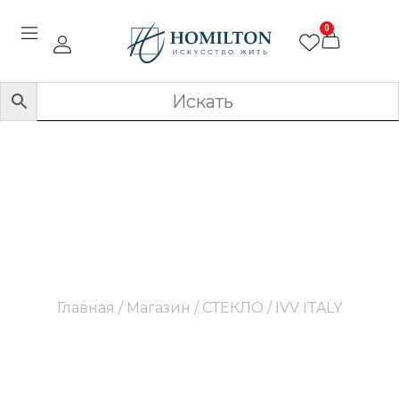
0
IVV ITALY
Главная
/
Магазин
/
СТЕКЛО
/ IVV ITALY