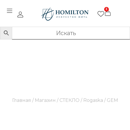
0
GEM
Главная
/
Магазин
/
СТЕКЛО
/
Rogaska
/ GEM