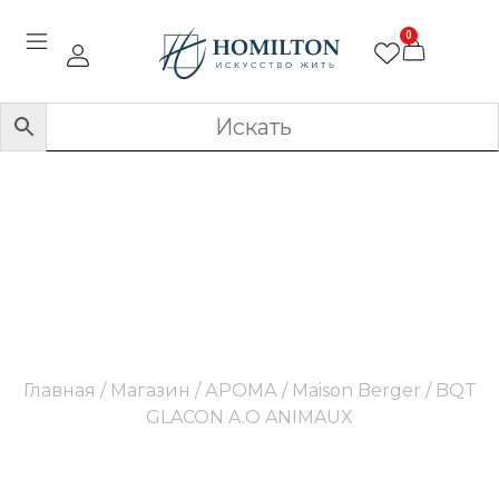
0
BQT GLACON A.O
ANIMAUX
Главная
/
Магазин
/
АРОМА
/
Maison Berger
/ BQT
GLACON A.O ANIMAUX