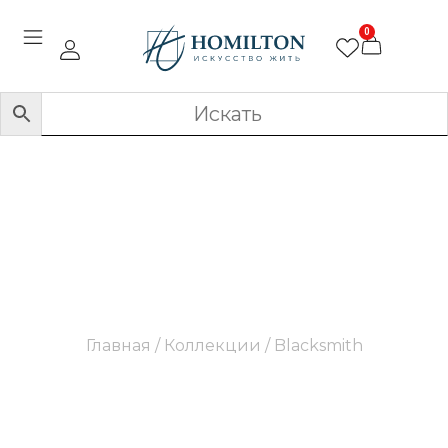
0
Blacksmith
Главная
/ Коллекции / Blacksmith