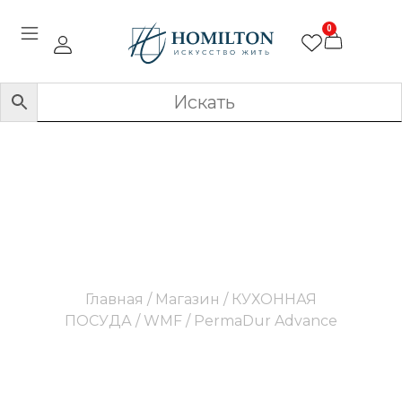
0
PermaDur Advance
Главная
/
Магазин
/
КУХОННАЯ
ПОСУДА
/
WMF
/ PermaDur Advance