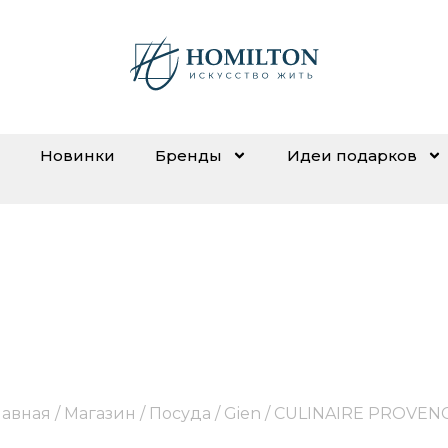
Новинки
Бренды
Идеи подарков
CULINAIRE PROVENCE
лавная
/
Магазин
/
Посуда
/
Gien
/ CULINAIRE PROVEN