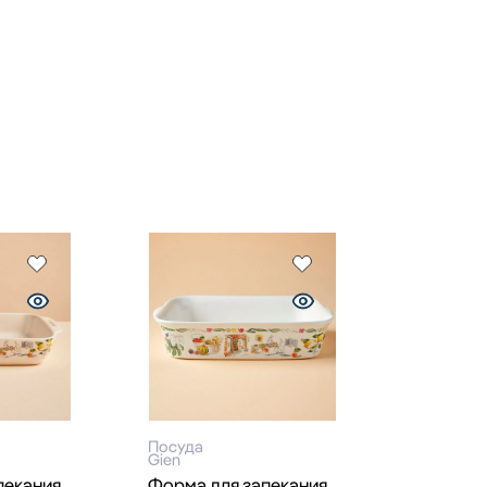
Посуда
Gien
пекания
Форма для запекания