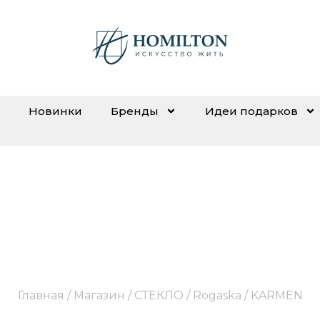
Новинки
Бренды
Идеи подарков
KARMEN
Главная
/
Магазин
/
СТЕКЛО
/
Rogaska
/ KARMEN