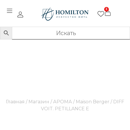
0
DIFF VOIT. PETILLANCE
E
Главная
/
Магазин
/
АРОМА
/
Maison Berger
/ DIFF
VOIT. PETILLANCE E