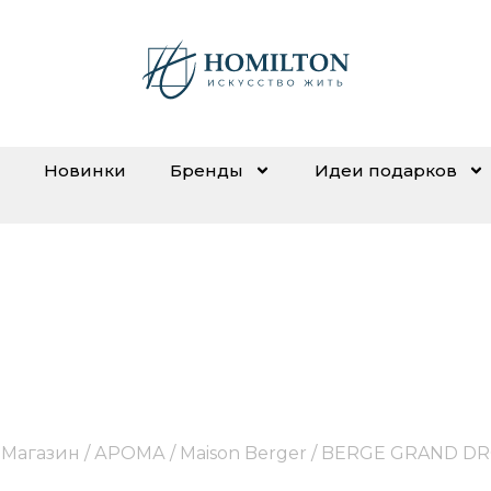
Новинки
Бренды
Идеи подарков
ERGE GRAND DROI FAU
/
Магазин
/
АРОМА
/
Maison Berger
/ BERGE GRAND DR