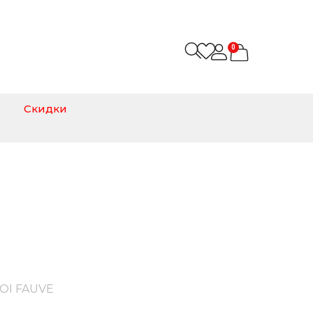
0
Скидки
VE
OI FAUVE