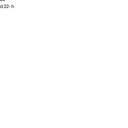
d 22- h