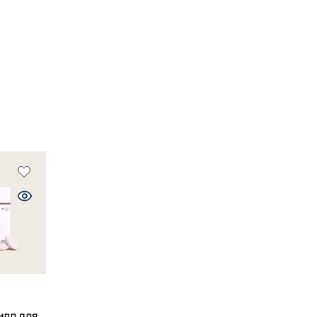
лл для