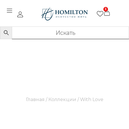
0
With Love
Главная
/ Коллекции / With Love