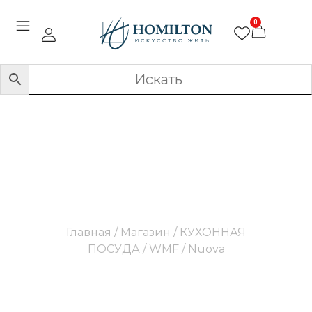
0
Nuova
Главная
/
Магазин
/
КУХОННАЯ
ПОСУДА
/
WMF
/ Nuova