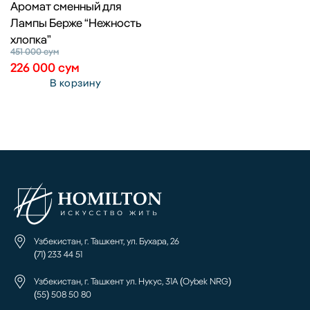
Аромат сменный для
Лампы Берже “Нежность
хлопка”
451 000
сум
226 000
сум
В корзину
Узбекистан, г. Ташкент, ул. Бухара, 26
(71) 233 44 51
Узбекистан, г. Ташкент ул. Нукус, 31А (Oybek NRG)
(55) 508 50 80