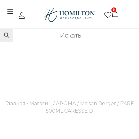
0
PARF 500ML CARESSE D
Главная
/
Магазин
/
АРОМА
/
Maison Berger
/ PARF
500ML CARESSE D