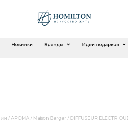
Новинки
Бренды
Идеи подарков
SEUR ELECTRIQUE STARC
зин
/
АРОМА
/
Maison Berger
/ DIFFUSEUR ELECTRIQU