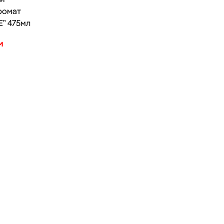
ромат
” 475мл
м