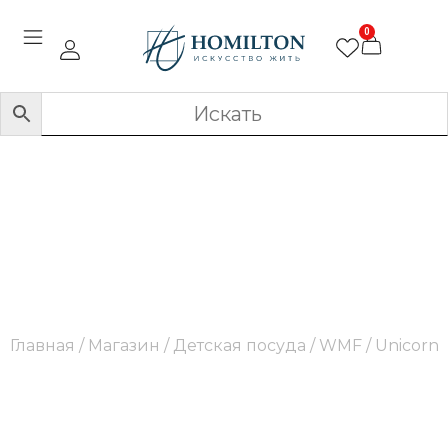
0
Unicorn
Главная
/
Магазин
/
Детская посуда
/
WMF
/ Unicorn