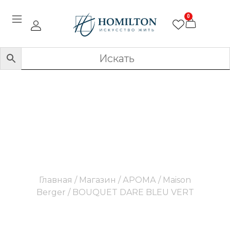
0
BOUQUET DARE BLEU
VERT
Главная
/
Магазин
/
АРОМА
/
Maison
Berger
/ BOUQUET DARE BLEU VERT