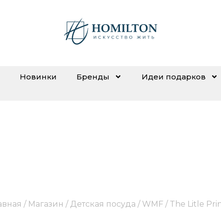
Новинки
Бренды
Идеи подарков
The Litle Prince
авная
/
Магазин
/
Детская посуда
/
WMF
/ The Litle Pri