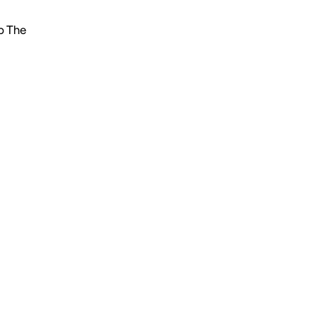
р The
м