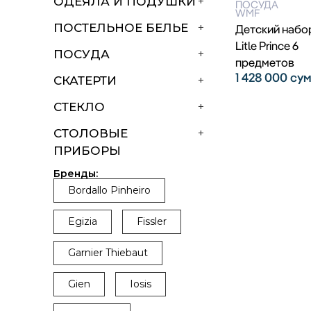
ОДЕЯЛА И ПОДУШКИ
+
ПОСУДА
WMF
ПОСТЕЛЬНОЕ БЕЛЬЕ
+
Детский набо
Litle Prince 6
ПОСУДА
+
предметов
1 428 000
су
СКАТЕРТИ
+
СТЕКЛО
+
СТОЛОВЫЕ
+
ПРИБОРЫ
Бренды:
Bordallo Pinheiro
Egizia
Fissler
Garnier Thiebaut
Gien
Iosis