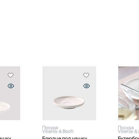
Посуда
Посуда
Villeroy & Boch
Villeroy &
ашку
Блюдце под чашку
Бутербр