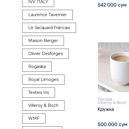
IVV ITALY
542 000
сум
Laurence Tavernier
Le Jacquard Francais
Maison Berger
Olivier Desforges
Rogaska
Royal Limoges
Texteis Iris
Посуда
Villeroy & Boch
Villeroy & Boch
Кружка
WMF
500 000
сум