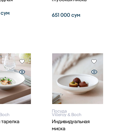
0
сум
651 000
сум
Посуда
 Boch
Villeroy & Boch
 тарелка
Индивидуальная
миска