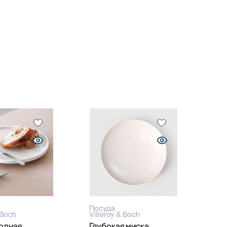
Посуда
 Boch
Villeroy & Boch
одная
Глубокая миска