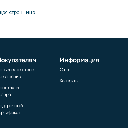
ая странница
Покупателям
Информация
ользовательское
О нас
оглашение
Контакты
оставка и
озврат
одарочный
ертификат