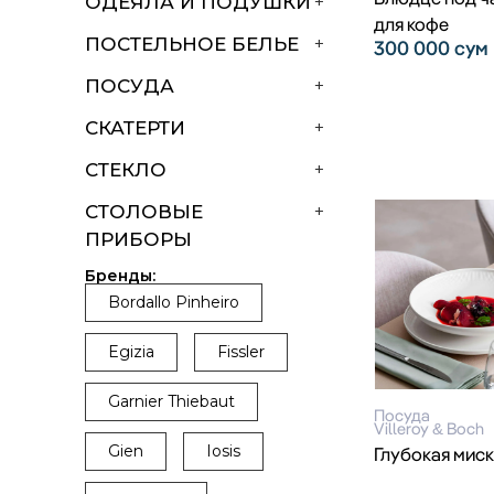
ОДЕЯЛА И ПОДУШКИ
+
для кофе
ПОСТЕЛЬНОЕ БЕЛЬЕ
+
300 000
сум
ПОСУДА
+
СКАТЕРТИ
+
СТЕКЛО
+
СТОЛОВЫЕ
+
ПРИБОРЫ
Бренды:
Bordallo Pinheiro
Egizia
Fissler
Garnier Thiebaut
Посуда
Villeroy & Boch
Gien
Iosis
Глубокая мис