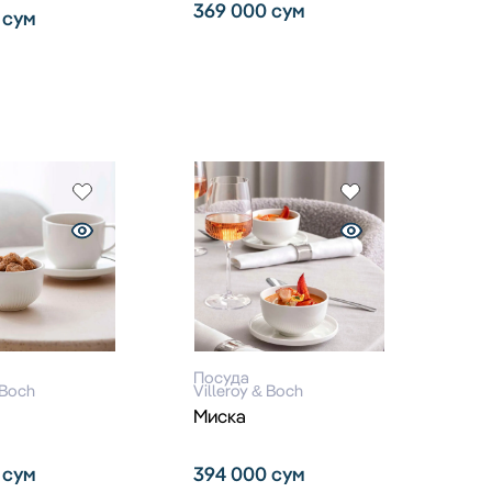
369 000
сум
0
сум
Посуда
 Boch
Villeroy & Boch
Миска
0
сум
394 000
сум