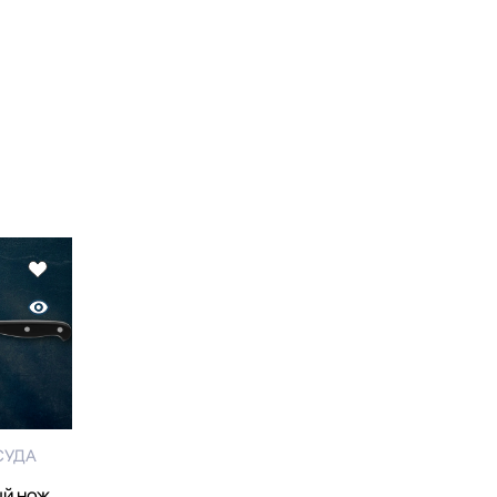
СУДА
й нож