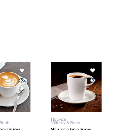
Посуда
 Boch
Villeroy & Boch
 блюдцем
Чашка с блюдцем