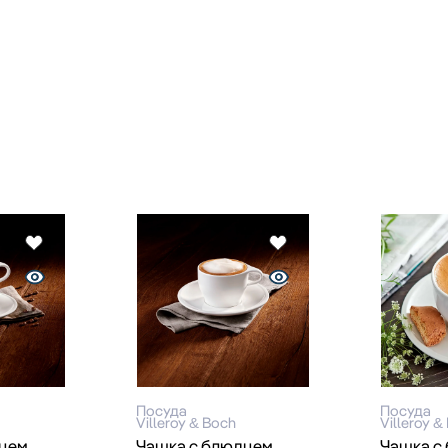
Посуда
Посуда
Villeroy & Boch
Villeroy &
дцем
Чашка с блюдцем
Чашка с