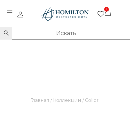
0
Colibri
Главная
/ Коллекции / Colibri