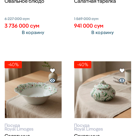
Овальное блюдо
Салатная тарелка
6 227 000
сум
1 569 000
сум
3 736 000
сум
941 000
сум
В корзину
В корзину
-40%
-40%
Посуда
Посуда
Royal Limoges
Royal Limoges
Салатница
Сахарница