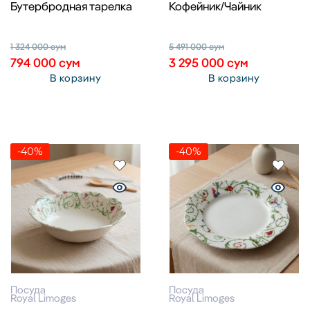
Бутербродная тарелка
Кофейник/Чайник
1 324 000
сум
5 491 000
сум
794 000
сум
3 295 000
сум
В корзину
В корзину
-40%
-40%
Посуда
Посуда
Royal Limoges
Royal Limoges