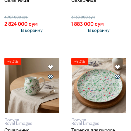
4 707 000
сум
3 138 000
сум
2 824 000
сум
1 883 000
сум
В корзину
В корзину
-40%
-40%
Посуда
Посуда
Royal Limoges
Royal Limoges
Сливочник
Тарелка для пирога