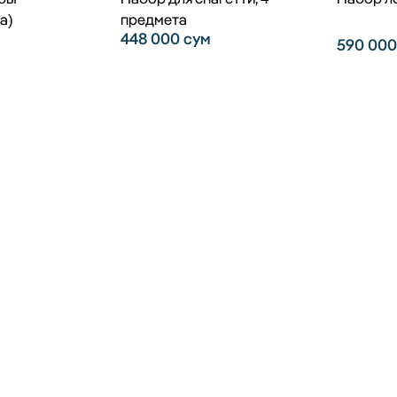
а)
предмета
448 000
сум
590 00