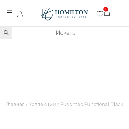
0
Fusiontec Functional
Black
Главная
/ Коллекции / Fusiontec Functional Black