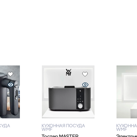
СУДА
КУХОННАЯ ПОСУДА
КУХОННА
WMF
WMF
Тостер MASTER
Электри