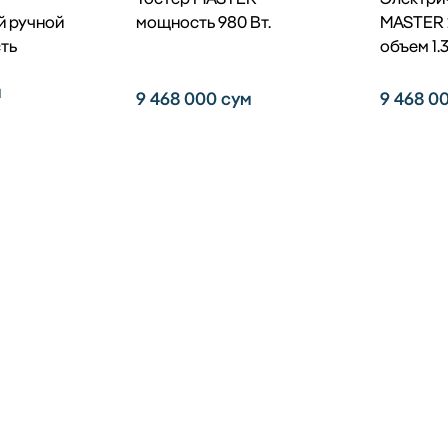
й ручной
мощность 980 Вт.
MASTER 
сть
объем 1.
м
9 468 000
сум
9 468 0