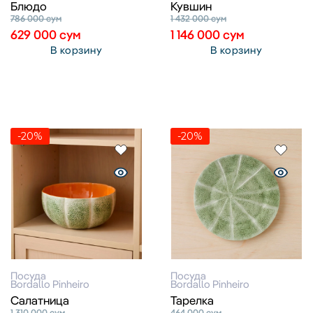
Блюдо
Кувшин
786 000
сум
1 432 000
сум
629 000
сум
1 146 000
сум
В корзину
В корзину
-20%
-20%
Посуда
Посуда
Bordallo Pinheiro
Bordallo Pinheiro
Салатница
Тарелка
1 310 000
сум
464 000
сум