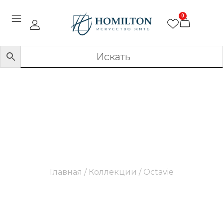
0
Octavie
Главная
/ Коллекции / Octavie