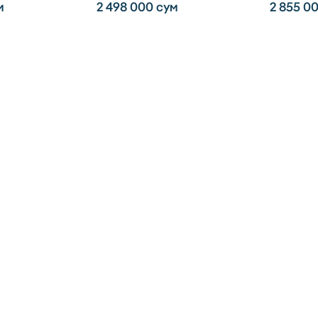
м
2 498 000
сум
2 855 0