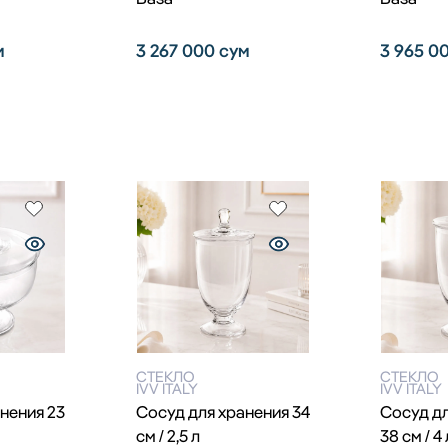
м
3 267 000
сум
3 965 0
СТЕКЛО
СТЕКЛО
IVV ITALY
IVV ITALY
нения 23
Сосуд для хранения 34
Сосуд дл
см / 2,5 л
38 см / 4 