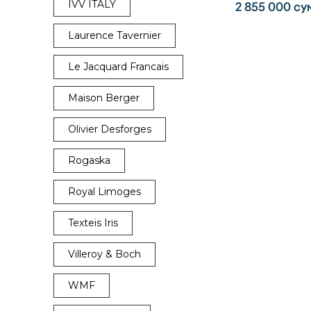
IVV ITALY
2 855 000
су
Laurence Tavernier
Le Jacquard Francais
Maison Berger
Olivier Desforges
Rogaska
Royal Limoges
Texteis Iris
Villeroy & Boch
WMF