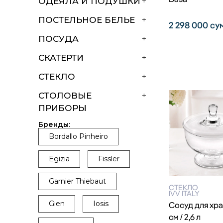
ОДЕЯЛА И ПОДУШКИ
+
ПОСТЕЛЬНОЕ БЕЛЬЕ
+
2 298 000
су
ПОСУДА
+
СКАТЕРТИ
+
СТЕКЛО
+
СТОЛОВЫЕ
+
ПРИБОРЫ
Бренды:
Bordallo Pinheiro
Egizia
Fissler
Garnier Thiebaut
СТЕКЛО
IVV ITALY
Gien
Iosis
Сосуд для хра
см / 2,6 л